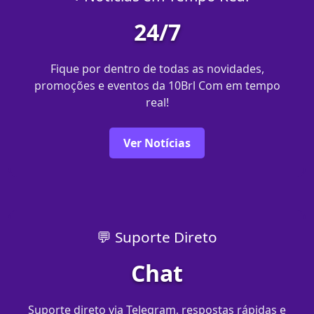
24/7
Fique por dentro de todas as novidades,
promoções e eventos da 10Brl Com em tempo
real!
Ver Notícias
💬 Suporte Direto
Chat
Suporte direto via Telegram, respostas rápidas e