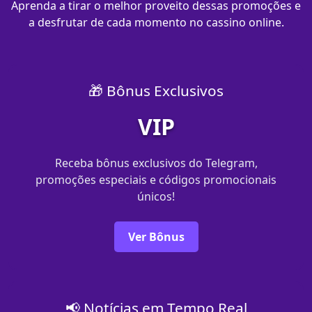
Aprenda a tirar o melhor proveito dessas promoções e
a desfrutar de cada momento no cassino online.
🎁 Bônus Exclusivos
VIP
Receba bônus exclusivos do Telegram,
promoções especiais e códigos promocionais
únicos!
Ver Bônus
📢 Notícias em Tempo Real