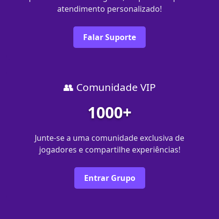
atendimento personalizado!
Falar Suporte
👥 Comunidade VIP
1000+
Junte-se a uma comunidade exclusiva de
jogadores e compartilhe experiências!
Entrar Grupo