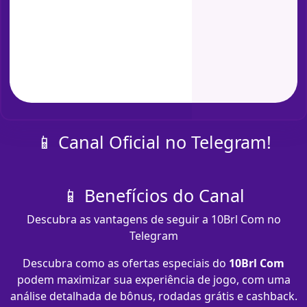
📱 Canal Oficial no Telegram!
📱 Benefícios do Canal
Descubra as vantagens de seguir a 10Brl Com no
Telegram
Descubra como as ofertas especiais do
10Brl Com
podem maximizar sua experiência de jogo, com uma
análise detalhada de bônus, rodadas grátis e cashback.