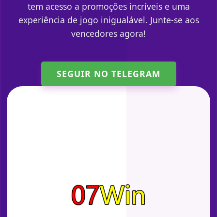
tem acesso a promoções incríveis e uma
experiência de jogo inigualável. Junte-se aos
vencedores agora!
SEGUIR NO TELEGRAM