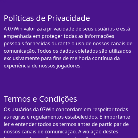
Políticas de Privacidade
A 07Win valoriza a privacidade de seus usuários e está
empenhada em proteger todas as informações
pessoais fornecidas durante o uso de nossos canais de
comunicação. Todos os dados coletados são utilizados
exclusivamente para fins de melhoria contínua da
experiência de nossos jogadores.
Termos e Condições
Os usuários da 07Win concordam em respeitar todas
as regras e regulamentos estabelecidos. É importante
ler e entender todos os termos antes de participar de
nossos canais de comunicação. A violação destes