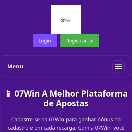
Login
Registrar-se
Menu
📱 07Win A Melhor Plataforma
de Apostas
Cadastre-se na 07Win para ganhar bônus no
cadastro e em cada recarga. Com a 07Win, você