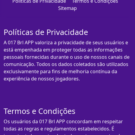
Políticas de Privacidade
Termos e Condições
Sitemap
Políticas de Privacidade
A 017 Brl APP valoriza a privacidade de seus usuários e
está empenhada em proteger todas as informações
pessoais fornecidas durante o uso de nossos canais de
comunicação. Todos os dados coletados são utilizados
exclusivamente para fins de melhoria contínua da
experiência de nossos jogadores.
Termos e Condições
Os usuários da 017 Brl APP concordam em respeitar
todas as regras e regulamentos estabelecidos. É