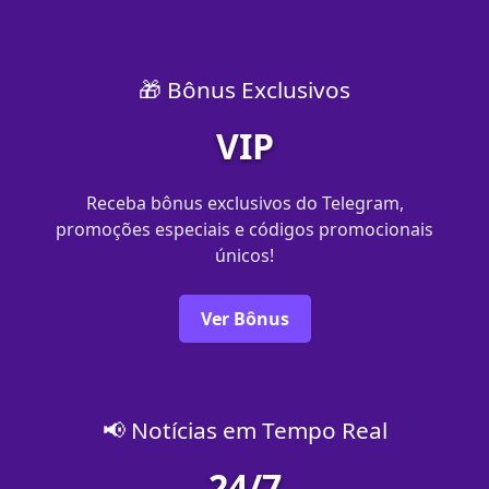
🎁 Bônus Exclusivos
VIP
Receba bônus exclusivos do Telegram,
promoções especiais e códigos promocionais
únicos!
Ver Bônus
📢 Notícias em Tempo Real
24/7