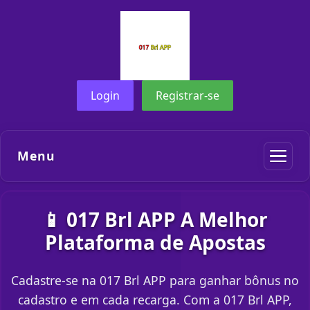
Login
Registrar-se
Menu
📱 017 Brl APP A Melhor
Plataforma de Apostas
Cadastre-se na 017 Brl APP para ganhar bônus no
cadastro e em cada recarga. Com a 017 Brl APP,