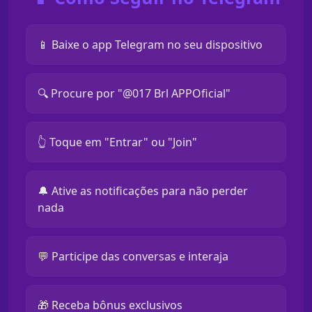
📱 Baixe o app Telegram no seu dispositivo
🔍 Procure por "@017 Brl APPOficial"
👆 Toque em "Entrar" ou "Join"
🔔 Ative as notificações para não perder
nada
💬 Participe das conversas e interaja
🎁 Receba bônus exclusivos