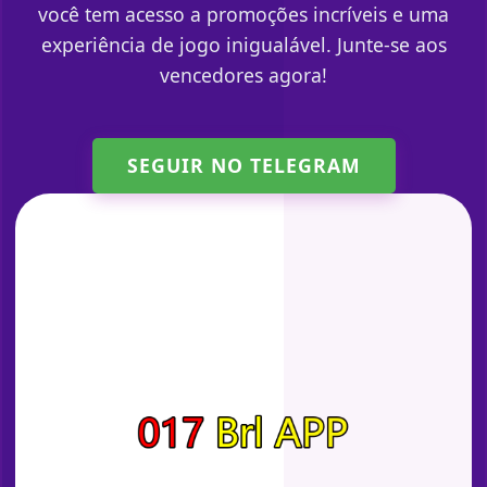
você tem acesso a promoções incríveis e uma
experiência de jogo inigualável. Junte-se aos
vencedores agora!
SEGUIR NO TELEGRAM