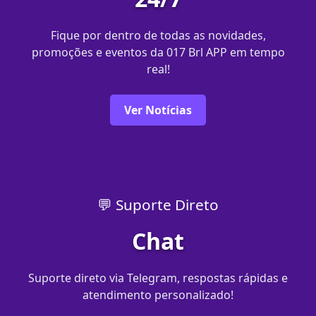
Fique por dentro de todas as novidades,
promoções e eventos da 017 Brl APP em tempo
real!
Ver Notícias
💬 Suporte Direto
Chat
Suporte direto via Telegram, respostas rápidas e
atendimento personalizado!